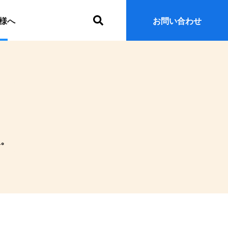
サ
様へ
お問い合わせ
イ
ト
内
検
索
報。