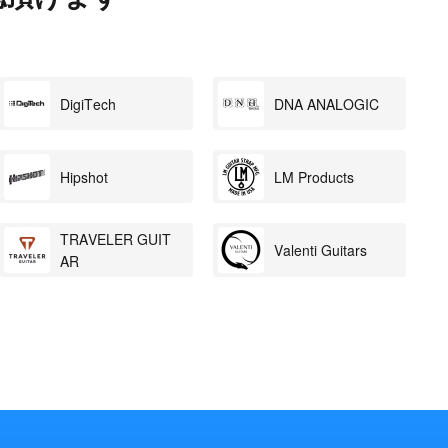
DigiTech
DNA ANALOGIC
Hipshot
LM Products
TRAVELER GUIT
Valenti Guitars
AR