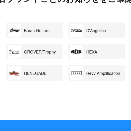
Baum Guitars
D'Angelico
GROVER/Trophy
HEXA
RENEGADE
Revv Amplification