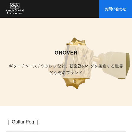
イ
お問い合わせ
ト
内
検
索
GROVER
ギター / ベース / ウクレレなど、弦楽器のペグを製造する世界
的な有名ブランド
｜
Guitar Peg
｜