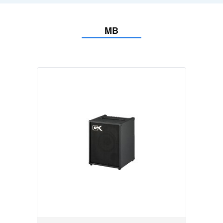
All Models
Bass Amplifiers
MB
Fusion S
Legacy
CX
MB
RBH
Neo
Effectors
Discontinued